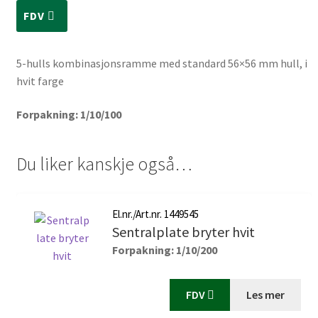
FDV
5-hulls kombinasjonsramme med standard 56×56 mm hull, i
hvit farge
Forpakning: 1/10/100
Du liker kanskje også…
El.nr./Art.nr. 1449545
Sentralplate bryter hvit
Forpakning: 1/10/200
FDV
Les mer