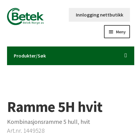
Hopp
Hopp
Innlogging nettbutikk
til
til
navigasjon
innhold
Meny
Forsiden
Produkter/Søk
Katalog og brosjyre
Kontaktinformasjon
Fold
Om Betek Norge AS
Ramme 5H hvit
ut
underm
Volumpriser
Kombinasjonsramme 5 hull, hvit
Art.nr. 1449528