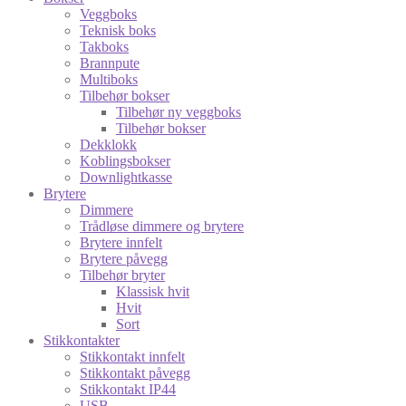
Veggboks
Teknisk boks
Takboks
Brannpute
Multiboks
Tilbehør bokser
Tilbehør ny veggboks
Tilbehør bokser
Dekklokk
Koblingsbokser
Downlightkasse
Brytere
Dimmere
Trådløse dimmere og brytere
Brytere innfelt
Brytere påvegg
Tilbehør bryter
Klassisk hvit
Hvit
Sort
Stikkontakter
Stikkontakt innfelt
Stikkontakt påvegg
Stikkontakt IP44
USB