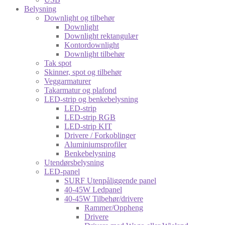
Belysning
Downlight og tilbehør
Downlight
Downlight rektangulær
Kontordownlight
Downlight tilbehør
Tak spot
Skinner, spot og tilbehør
Veggarmaturer
Takarmatur og plafond
LED-strip og benkebelysning
LED-strip
LED-strip RGB
LED-strip KIT
Drivere / Forkoblinger
Aluminiumsprofiler
Benkebelysning
Utendørsbelysning
LED-panel
SURF Utenpåliggende panel
40-45W Ledpanel
40-45W Tilbehør/drivere
Rammer/Oppheng
Drivere