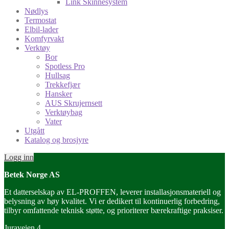
Link Skinnesystem
Nødlys
Termostat
Elbil-lader
Komfyrvakt
Verktøy
Bor
Spotless Pro
Hullsag
Trekkefjær
Hansker
AUS Skrujernsett
Verktøybag
Vater
Utgått
Katalog og brosjyre
Logg inn
Betek Norge AS
Et datterselskap av EL-PROFFEN, leverer installasjonsmateriell og
belysning av høy kvalitet. Vi er dedikert til kontinuerlig forbedring,
tilbyr omfattende teknisk støtte, og prioriterer bærekraftige praksiser.
Juraveien 4