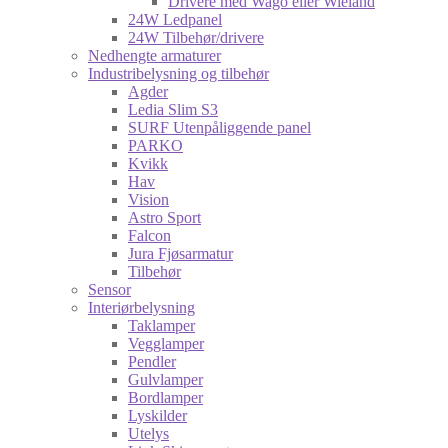
Drivere med Wago eller Wieland
24W Ledpanel
24W Tilbehør/drivere
Nedhengte armaturer
Industribelysning og tilbehør
Agder
Ledia Slim S3
SURF Utenpåliggende panel
PARKO
Kvikk
Hav
Vision
Astro Sport
Falcon
Jura Fjøsarmatur
Tilbehør
Sensor
Interiørbelysning
Taklamper
Vegglamper
Pendler
Gulvlamper
Bordlamper
Lyskilder
Utelys