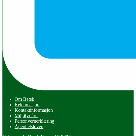
Om Betek
Reklamasjon
Kontaktinformasjon
Miljøfyrtårn
Personvernerklæring
Åpenhetsloven