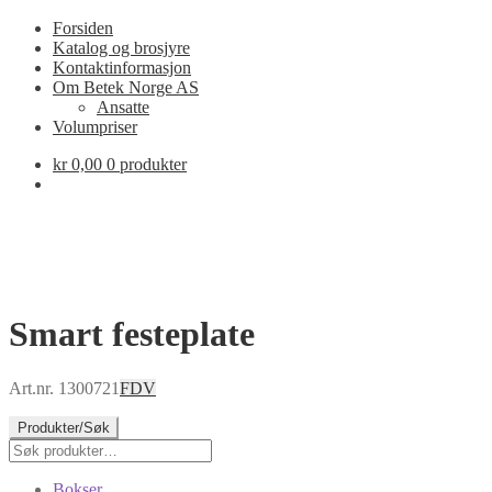
Forsiden
Katalog og brosjyre
Kontaktinformasjon
Om Betek Norge AS
Ansatte
Volumpriser
kr
0,00
0 produkter
Smart festeplate
Art.nr. 1300721
FDV
Produkter/Søk
Søk
Søk
etter:
Bokser