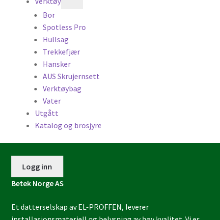
Verktøy
Bor
Spotless Pro
Hullsag
Trekkefjær
Hansker
AUS Skrujernsett
Verktøybag
Vater
Utgått
Katalog og brosjyre
Logg inn
Betek Norge AS
Et datterselskap av EL-PROFFEN, leverer
installasjonsmateriell og belysning av høy kvalitet. Vi er