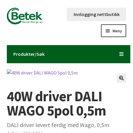
Hopp
Hopp
Innlogging nettbutikk
til
til
navigasjon
innhold
Meny
Forsiden
Produkter/Søk
Katalog og brosjyre
Kontaktinformasjon
40W driver DALI
Fold
Om Betek Norge AS
ut
WAGO 5pol 0,5m
underm
Volumpriser
DALI driver levert ferdig med Wago, 0,5m