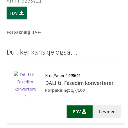
Art.nr. 3253721
FDV
Forpakning: 1/-/-
Du liker kanskje også…
El.nr./Art.nr. 1449644
DALI til Fasedim konverterer
Forpakning: 1/-/100
FDV
Les mer