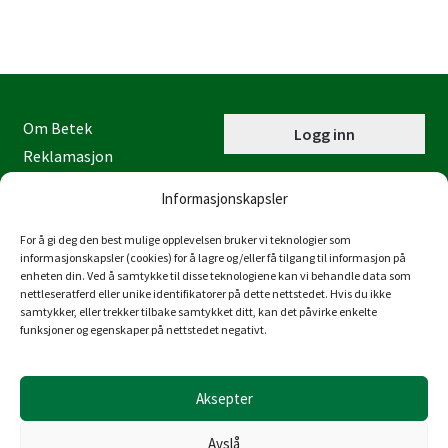
Om Betek
Logg inn
Reklamasjon
Kontaktinformasjon
Informasjonskapsler
Miljøfyrtårn
Personvernerklæring
For å gi deg den best mulige opplevelsen bruker vi teknologier som
informasjonskapsler (cookies) for å lagre og/eller få tilgang til informasjon på
Åpenhetsloven
enheten din. Ved å samtykke til disse teknologiene kan vi behandle data som
nettleseratferd eller unike identifikatorer på dette nettstedet. Hvis du ikke
Juraveien 4
samtykker, eller trekker tilbake samtykket ditt, kan det påvirke enkelte
4636 Kristiansand
funksjoner og egenskaper på nettstedet negativt.
Tlf: 38 53 15 00
post@betek-norge.no
Aksepter
Org.nr.: 980 832 481
Avslå