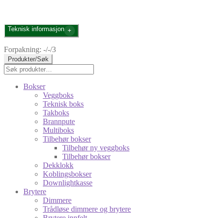
Teknisk informasjon
Forpakning: -/-/3
Produkter/Søk
Søk
Søk
etter:
Bokser
Veggboks
Teknisk boks
Takboks
Brannpute
Multiboks
Tilbehør bokser
Tilbehør ny veggboks
Tilbehør bokser
Dekklokk
Koblingsbokser
Downlightkasse
Brytere
Dimmere
Trådløse dimmere og brytere
Brytere innfelt