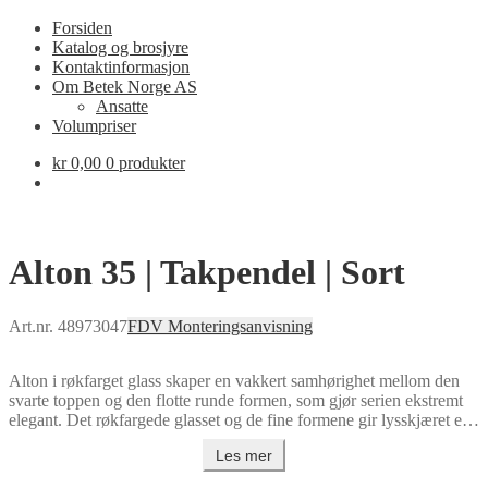
Forsiden
Katalog og brosjyre
Kontaktinformasjon
Om Betek Norge AS
Ansatte
Volumpriser
kr
0,00
0 produkter
Alton 35 | Takpendel | Sort
Art.nr. 48973047
FDV
Monteringsanvisning
Alton i røkfarget glass skaper en vakkert samhørighet mellom den
svarte toppen og den flotte runde formen, som gjør serien ekstremt
elegant. Det røkfargede glasset og de fine formene gir lysskjæret en
myk og varm glød, noe som gir en behagelig belysning. Glass er en
Les mer
stor interiørtrend og kombinasjonen av glass og det matte svarte
metallet gir Alton et elegant utseende.