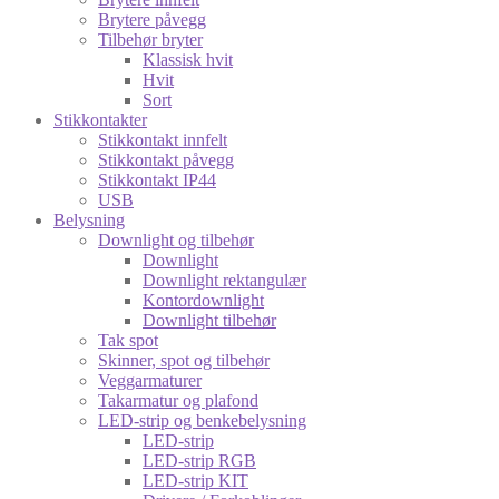
Brytere påvegg
Tilbehør bryter
Klassisk hvit
Hvit
Sort
Stikkontakter
Stikkontakt innfelt
Stikkontakt påvegg
Stikkontakt IP44
USB
Belysning
Downlight og tilbehør
Downlight
Downlight rektangulær
Kontordownlight
Downlight tilbehør
Tak spot
Skinner, spot og tilbehør
Veggarmaturer
Takarmatur og plafond
LED-strip og benkebelysning
LED-strip
LED-strip RGB
LED-strip KIT