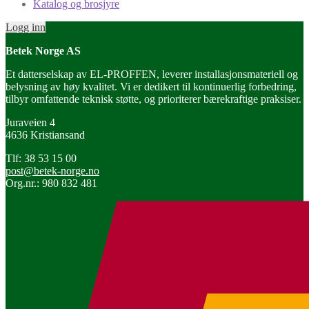
Katalog og brosjyre
Logg inn
Betek Norge AS
Et datterselskap av EL-PROFFEN, leverer installasjonsmateriell og
belysning av høy kvalitet. Vi er dedikert til kontinuerlig forbedring,
tilbyr omfattende teknisk støtte, og prioriterer bærekraftige praksiser.
Juraveien 4
4636 Kristiansand
Tlf: 38 53 15 00
post@betek-norge.no
Org.nr.: 980 832 481