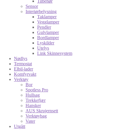
Tilbehør
Sensor
Interiørbelysning
Taklamper
Vegglamper
Pendler
Gulvlamper
Bordlamper
Lyskilder
Utelys
Link Skinnesystem
Nødlys
Termostat
Elbil-lader
Komfyrvakt
Verktøy
Bor
Spotless Pro
Hullsag
Trekkefjær
Hansker
AUS Skrujernsett
Verktøybag
Vater
Utgått