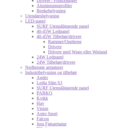
Drivere / Forkoblinger
Aluminiumsprofiler
Benkebelysning
Utendørsbelysning
LED-panel
SURF Utenpåliggende panel
40-45W Ledpanel
40-45W Tilbehør/drivere
Rammer/Oppheng
Drivere
Drivere med Wago eller Wieland
24W Ledpanel
24W Tilbehør/drivere
Nedhengte armaturer
Industribelysning og tilbehør
Agder
Ledia Slim S3
SURF Utenpåliggende panel
PARKO
Kvikk
Hav
Vision
Astro Sport
Falcon
Jura Fjøsarmatur