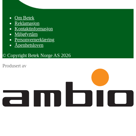
Om Betek
Reklamasjon
Kontaktinformasjon
Miljøfyrtårn
Personvernerklæring
Åpenhetsloven
© Copyright Betek Norge AS 2026
Produsert av