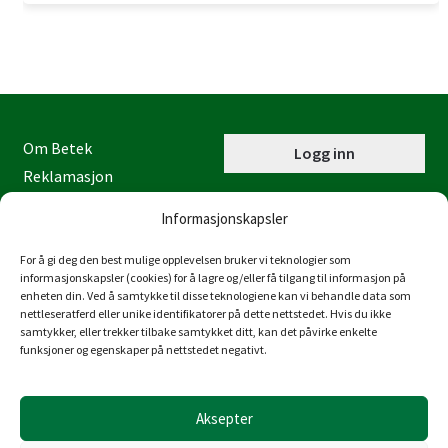
Om Betek
Logg inn
Reklamasjon
Kontaktinformasjon
Informasjonskapsler
Miljøfyrtårn
Personvernerklæring
For å gi deg den best mulige opplevelsen bruker vi teknologier som
informasjonskapsler (cookies) for å lagre og/eller få tilgang til informasjon på
Åpenhetsloven
enheten din. Ved å samtykke til disse teknologiene kan vi behandle data som
nettleseratferd eller unike identifikatorer på dette nettstedet. Hvis du ikke
Juraveien 4
samtykker, eller trekker tilbake samtykket ditt, kan det påvirke enkelte
4636 Kristiansand
funksjoner og egenskaper på nettstedet negativt.
Tlf: 38 53 15 00
post@betek-norge.no
Aksepter
Org.nr.: 980 832 481