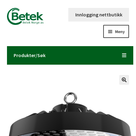
Hopp
Hopp
Innlogging nettbutikk
til
til
navigasjon
innhold
Meny
Forsiden
Produkter/Søk
Katalog og brosjyre
Kontaktinformasjon
Fold
Om Betek Norge AS
ut
underm
Volumpriser