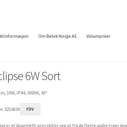
ktinformasjon
Om Betek Norge AS
Volumpriser
clipse 6W Sort
m, 10W, IP44, 3000K, 45°
nr. 3254630
FDV
pse er et downlight som skiller seg ut fra de fleste andre typer do