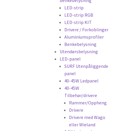
benkebelysning
LED-strip
LED-strip RGB
LED-strip KIT
Drivere / Forkoblinger
Aluminiumsprofiler
Benkebelysning
Utendørsbelysning
LED-panel
SURF Utenpåliggende
panel
40-45W Ledpanel
40-45W
Tilbehør/drivere
Rammer/Oppheng
Drivere
Drivere med Wago
eller Wieland