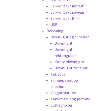
Stikkontakt innfelt
Stikkontakt påvegg
Stikkontakt IP44
USB
Belysning
Downlight og tilbehør
Downlight
Downlight
rektangulær
Kontordownlight
Downlight tilbehør
Tak spot
Skinner, spot og
tilbehør
Veggarmaturer
Takarmatur og plafond
LED-strip og