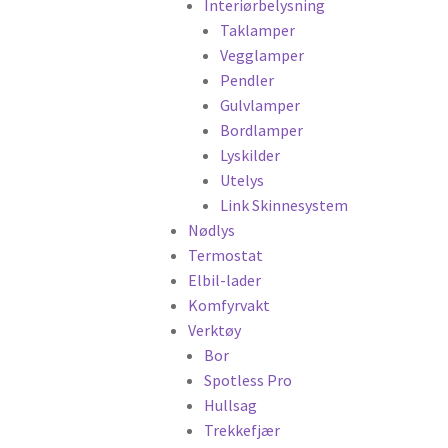
Interiørbelysning
Taklamper
Vegglamper
Pendler
Gulvlamper
Bordlamper
Lyskilder
Utelys
Link Skinnesystem
Nødlys
Termostat
Elbil-lader
Komfyrvakt
Verktøy
Bor
Spotless Pro
Hullsag
Trekkefjær