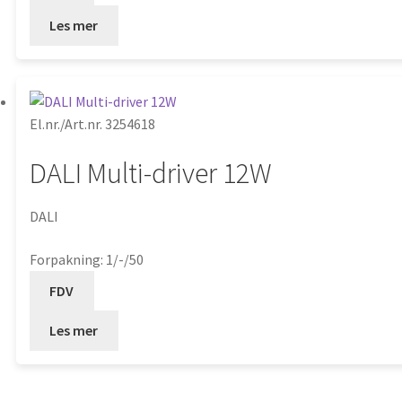
Les mer
El.nr./Art.nr. 3254618
DALI Multi-driver 12W
DALI
Forpakning: 1/-/50
FDV
Les mer