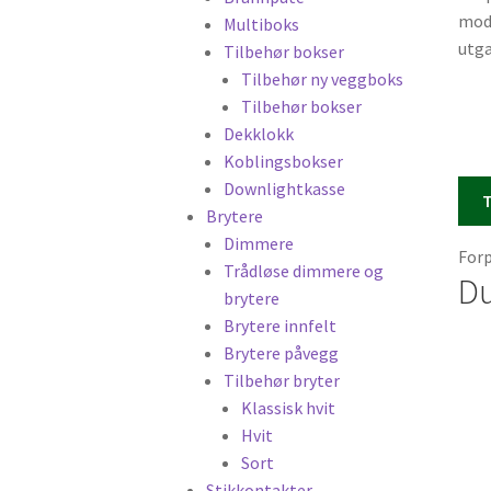
mode
Multiboks
utga
Tilbehør bokser
Tilbehør ny veggboks
Tilbehør bokser
Dekklokk
Koblingsbokser
Downlightkasse
T
Brytere
Dimmere
Forp
Trådløse dimmere og
Du
brytere
Brytere innfelt
Brytere påvegg
Tilbehør bryter
Klassisk hvit
Hvit
Sort
Stikkontakter