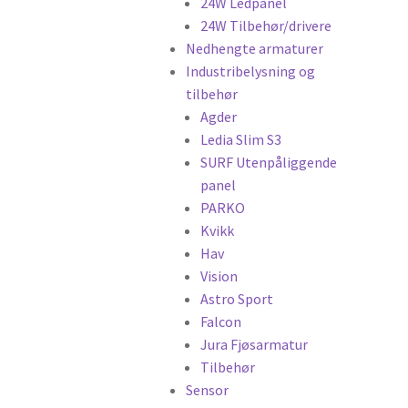
24W Ledpanel
24W Tilbehør/drivere
Nedhengte armaturer
Industribelysning og
tilbehør
Agder
Ledia Slim S3
SURF Utenpåliggende
panel
PARKO
Kvikk
Hav
Vision
Astro Sport
Falcon
Jura Fjøsarmatur
Tilbehør
Sensor