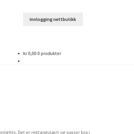
Innlogging nettbutikk
kr
0,00
0 produkter
wnlights. Det er rektangulært og passer bra i