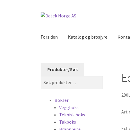
Hopp
Hopp
til
til
navigasjon
innhold
Forsiden
Katalog og brosjyre
Konta
Produkter/Søk
E
Søk
Søk
etter:
280L
Bokser
Veggboks
Art.
Teknisk boks
Takboks
Ecli
Brannpute