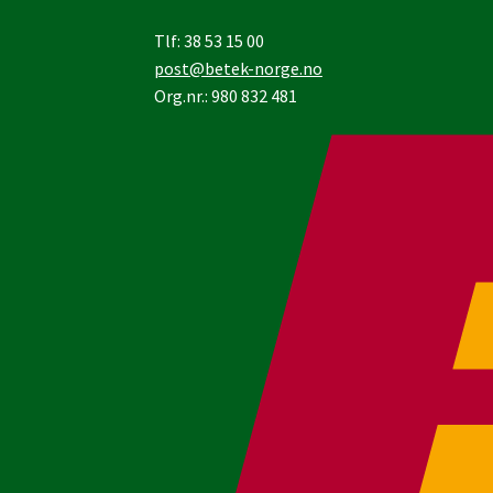
Tlf: 38 53 15 00
post@betek-norge.no
Org.nr.: 980 832 481