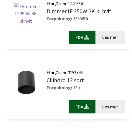
El.nr./Art.nr. 1449664
Dimmer IF 350W SK kl hvit
Forpakning: 1/10/50
FDV
Les mer
El.nr./Art.nr. 3253746
Cilindro 12 sort
Forpakning: 1/-/-
FDV
Les mer