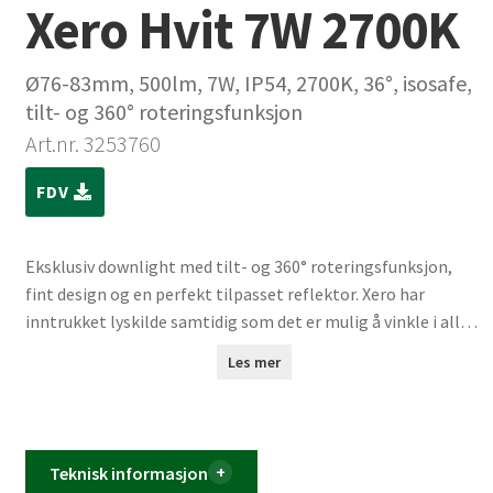
Xero Hvit 7W 2700K
Ø76-83mm, 500lm, 7W, IP54, 2700K, 36°, isosafe,
tilt- og 360° roteringsfunksjon
Art.nr. 3253760
FDV
Eksklusiv downlight med tilt- og 360° roteringsfunksjon,
fint design og en perfekt tilpasset reflektor. Xero har
inntrukket lyskilde samtidig som det er mulig å vinkle i alle
retninger.
Les mer
Matt lakk med struktur som også er egnet for utendørs
montering. Xero kan monteres direkte i isolasjon slik
bruksanvisningen viser. Det er tilpasset nedlekting med 48
mm lekter. Med en diameter på 76–83mm er det perfekt til
Teknisk informasjon
rehab. Xero har IP54 i front når det er montert, noe som er