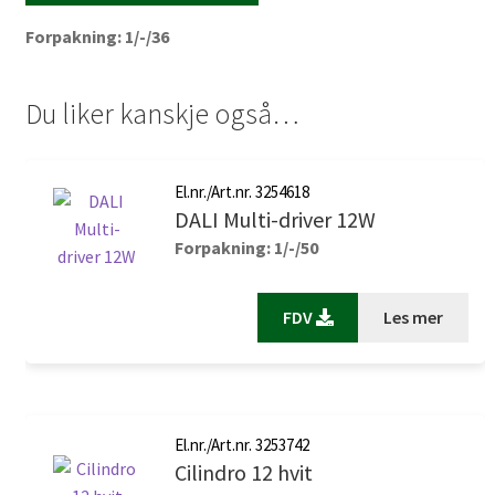
med og hindrer at fukt eller støv kan passere gjennom
Forpakning: 1/-/36
downlighten. Xero har en myk og behagelig dimmekurve helt
ned til 0 % styrke. Det passer de fleste dimmere som er
beregnet på downlight, men vi anbefaler B-Dim 350.
Du liker kanskje også…
El.nr./Art.nr. 3254618
DALI Multi-driver 12W
Forpakning: 1/-/50
FDV
Les mer
El.nr./Art.nr. 3253742
Cilindro 12 hvit