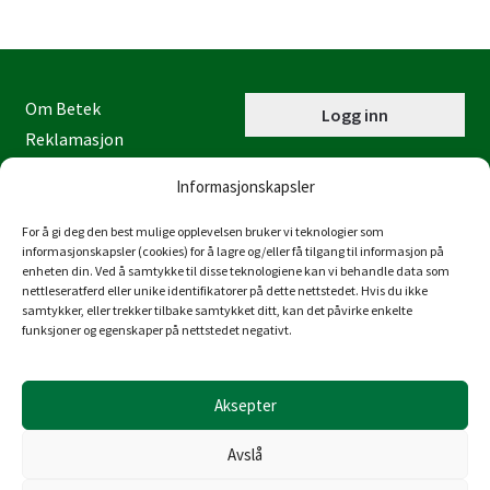
Om Betek
Logg inn
Reklamasjon
Kontaktinformasjon
Informasjonskapsler
Miljøfyrtårn
Personvernerklæring
For å gi deg den best mulige opplevelsen bruker vi teknologier som
informasjonskapsler (cookies) for å lagre og/eller få tilgang til informasjon på
Åpenhetsloven
enheten din. Ved å samtykke til disse teknologiene kan vi behandle data som
nettleseratferd eller unike identifikatorer på dette nettstedet. Hvis du ikke
Juraveien 4
samtykker, eller trekker tilbake samtykket ditt, kan det påvirke enkelte
4636 Kristiansand
funksjoner og egenskaper på nettstedet negativt.
Tlf: 38 53 15 00
post@betek-norge.no
Aksepter
Org.nr.: 980 832 481
Avslå