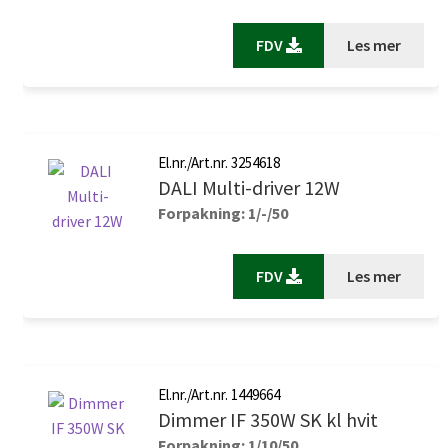
FDV
Les mer
El.nr./Art.nr. 3254618
DALI Multi-driver 12W
Forpakning: 1/-/50
FDV
Les mer
El.nr./Art.nr. 1449664
Dimmer IF 350W SK kl hvit
Forpakning: 1/10/50