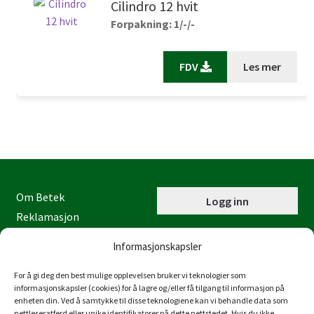
Cilindro 12 hvit
Forpakning: 1/-/-
FDV
Les mer
Om Betek
Logg inn
Reklamasjon
Kontaktinformasjon
Informasjonskapsler
Miljøfyrtårn
Personvernerklæring
For å gi deg den best mulige opplevelsen bruker vi teknologier som
informasjonskapsler (cookies) for å lagre og/eller få tilgang til informasjon på
Åpenhetsloven
enheten din. Ved å samtykke til disse teknologiene kan vi behandle data som
nettleseratferd eller unike identifikatorer på dette nettstedet. Hvis du ikke