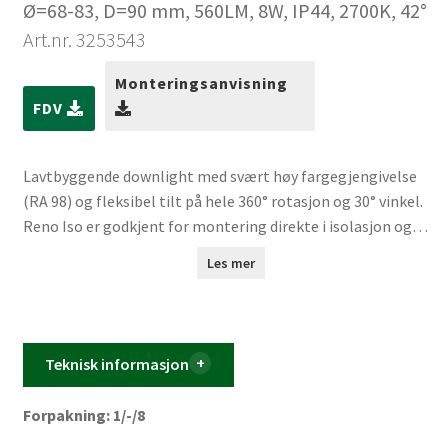
Ø=68-83, D=90 mm, 560LM, 8W, IP44, 2700K, 42°
Art.nr. 3253543
Monteringsanvisning
FDV
Lavtbyggende downlight med svært høy fargegjengivelse
(RA 98) og fleksibel tilt på hele 360° rotasjon og 30° vinkel.
Reno Iso er godkjent for montering direkte i isolasjon og
passer perfekt for rehabilitering, bad og boligprosjekt.
Les mer
Liten innfellingsdybde (35 mm), hulltaking fra 68–83 mm og
IP44 gjør den allsidig og enkel å montere.
Teknisk informasjon
Forpakning: 1/-/8