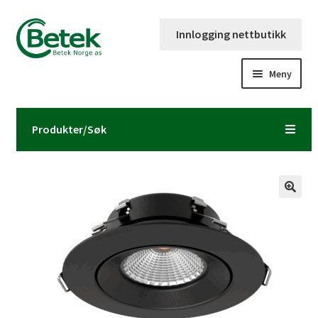
Hopp
Hopp
Innlogging nettbutikk
til
til
navigasjon
innhold
Meny
Forsiden
Produkter/Søk
Katalog og brosjyre
Kontaktinformasjon
Fold
Om Betek Norge AS
ut
underm
Volumpriser